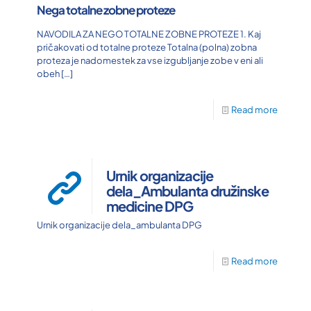
Nega totalne zobne proteze
NAVODILA ZA NEGO TOTALNE ZOBNE PROTEZE 1. Kaj
pričakovati od totalne proteze Totalna (polna) zobna
proteza je nadomestek za vse izgubljanje zobe v eni ali
obeh
[…]
Read more
Urnik organizacije
dela_Ambulanta družinske
medicine DPG
Urnik organizacije dela_ambulanta DPG
Read more