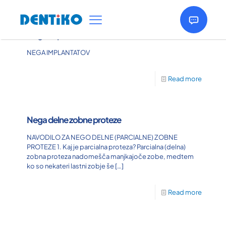
Nega implatatov
NEGA IMPLANTATOV
Read more
Nega delne zobne proteze
NAVODILO ZA NEGO DELNE (PARCIALNE) ZOBNE
PROTEZE 1. Kaj je parcialna proteza? Parcialna (delna)
zobna proteza nadomešča manjkajoče zobe, medtem
ko so nekateri lastni zobje še
[…]
Read more