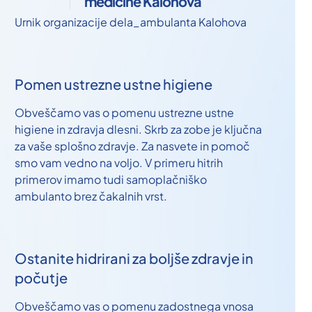
medicine Kalohova
Urnik organizacije dela_ambulanta Kalohova
Pomen ustrezne ustne higiene
Obveščamo vas o pomenu ustrezne ustne
higiene in zdravja dlesni. Skrb za zobe je ključna
za vaše splošno zdravje. Za nasvete in pomoč
smo vam vedno na voljo. V primeru hitrih
primerov imamo tudi samoplačniško
ambulanto brez čakalnih vrst.
Ostanite hidrirani za boljše zdravje in
počutje
Obveščamo vas o pomenu zadostnega vnosa