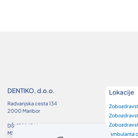
DENTIKO, d.o.o.
Lokacije
Radvanjska cesta 134
Zobozdravs
2000 Maribor
Zobozdravs
Zobozdravst
DŠ: 17016746
MŠ: 3663019000
Ambulanta d