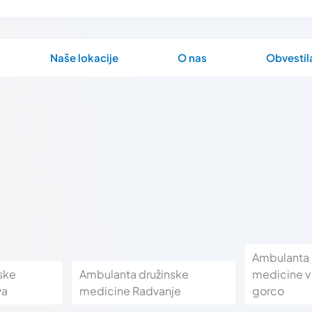
Naše lokacije
O nas
Obvestil
Ambulanta 
ske
Ambulanta družinske
medicine 
va
medicine Radvanje
gorco