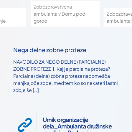
Zobozdravstvena
ambulanta v Domu pod
Zobozdrav
nje
gorco
ambulanta 
Nega delne zobne proteze
NAVODILO ZA NEGO DELNE (PARCIALNE)
ZOBNE PROTEZE 1. Kaj je parcialna proteza?
Parcialna (delna) zobna proteza nadomešča
manjkajoče zobe, medtem ko so nekateri lastni
zobje še
[…]
Urnik organizacije
dela_Ambulanta družinske