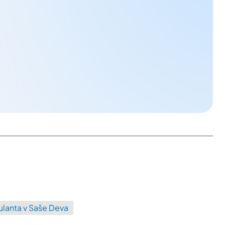
lanta v Saše Deva