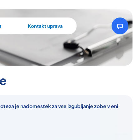
a
Kontakt uprava
ze
eza je nadomestek za vse izgubljanje zobe v eni