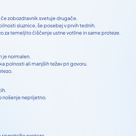
n če zobozdravnik svetuje drugače.
lnosti sluznice, še posebej v prvih tednih.
 za temeljito čiščenje ustne votline in same proteze.
ih je normalen.
 polnosti ali manjših težav pri govoru.
otezo.
ih.
 nošenje neprijetno.
e ravnotežje proteze.