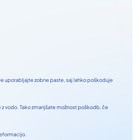
Ne uporabljajte zobne paste, saj lahko poškoduje
te z vodo. Tako zmanjšate možnost poškodb, če
deformacijo.