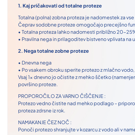
1. Kaj pričakovati od totalne proteze
Totalna (polna) zobna proteza je nadomestek za vse i
Čeprav sodobne proteze omogočajo precejšno funk
• Totalna proteza lahko nadomesti približno 20-25%
• Pravilna nega in prilagoditev bistveno vplivata na 
2. Nega totalne zobne proteze
• Dnevna nega
• Po vsakem obroku sperite protezo z mlačno vodo, 
Vsaj 1x dnevno jo očistite z mehko ščetko (namenjen
površino proteze.
PROPOROČILO ZA VARNO ČIŠČENJE :
Protezo vedno čistite nad mehko podlago – priporo
proteza zdrsne iz rok.
NAMAKANJE ČEZ NOČ :
Ponoči protezo shranjujte v kozarcu z vodo ali v name