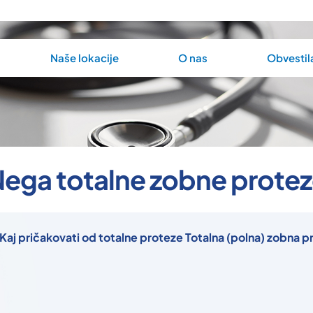
Naše lokacije
O nas
Obvestil
ega totalne zobne prote
ričakovati od totalne proteze Totalna (polna) zobna prot