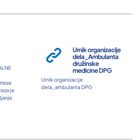
Urnik organizacije
dela_Ambulanta
družinske
ALNE
medicine DPG
Urnik organizacije
oteze
dela_ambulanta DPG
teza je
janje