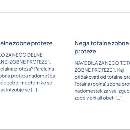
elne zobne proteze
Nega totalne zobne
proteze
LO ZA NEGO DELNE
LNE) ZOBNE PROTEZE 1.
NAVODILA ZA NEGO TOT
rcialna proteza? Parcialna
ZOBNE PROTEZE 1. Kaj
zobna proteza nadomešča
pričakovati od totalne pr
oče zobe, medtem ko so
Totalna (polna) zobna pro
lastni zobje še
[…]
nadomestek za vse izgubl
zobe v eni ali obeh
[…]