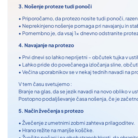
3. Nošenje proteze tudi ponoči
• Priporočamo, da protezo nosite tudi ponoči, raze
• Neprekinjeno nošenje pomaga pri navajanju in stabi
• Pomembno je, da vsaj 1x dnevno odstranite protezo
4. Navajanje na protezo
• Prvi dnevi so lahko neprijetni – občutek tujka v ust
• Lahko pride do povečanega izločanja sline, občutka
• Večina uporabnikov se v nekaj tednih navadi na pr
V tem času svetujemo :
Branje na glas, da se jezik navadi na novo obliko v ust
Postopno podaljševanje časa nošenja, če je začetno
5. Način žvečenja s protezo
• Žvečenje z umetnimi zobmi zahteva prilagoditev.
• Hrano režite na manjše koščke.
• Žvečite počasi i na obeh straneh hkrati, da ohranit