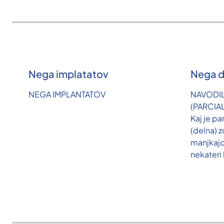
Nega implatatov
Nega d
NEGA IMPLANTATOV
NAVODI
(PARCIA
Kaj je pa
(delna) 
manjkaj
nekateri 