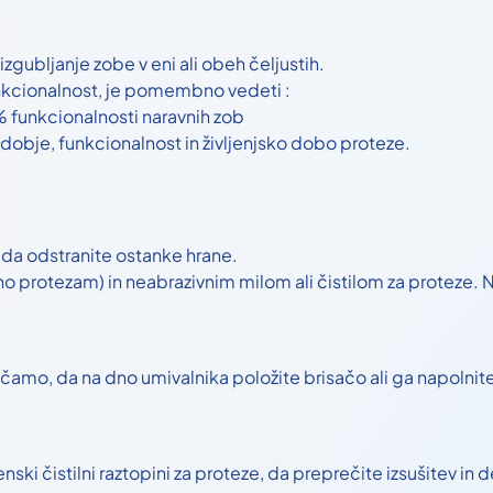
zgubljanje zobe v eni ali obeh čeljustih.
cionalnost, je pomembno vedeti :
 funkcionalnosti naravnih zob
udobje, funkcionalnost in življenjsko dobo proteze.
da odstranite ostanke hrane.
o protezam) in neabrazivnim milom ali čistilom za proteze. 
čamo, da na dno umivalnika položite brisačo ali ga napolni
nski čistilni raztopini za proteze, da preprečite izsušitev in 