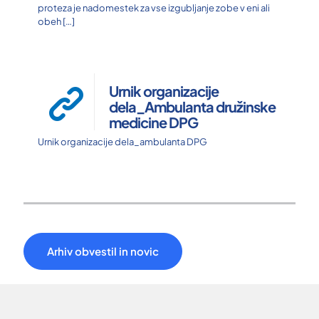
proteza je nadomestek za vse izgubljanje zobe v eni ali
obeh
[…]
Urnik organizacije
dela_Ambulanta družinske
medicine DPG
Urnik organizacije dela_ambulanta DPG
Arhiv obvestil in novic