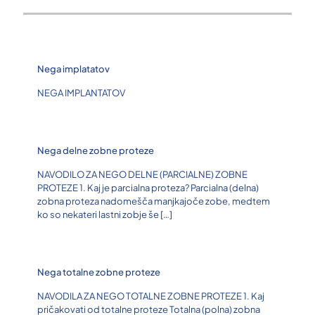
Nega implatatov
NEGA IMPLANTATOV
Nega delne zobne proteze
NAVODILO ZA NEGO DELNE (PARCIALNE) ZOBNE
PROTEZE 1. Kaj je parcialna proteza? Parcialna (delna)
zobna proteza nadomešča manjkajoče zobe, medtem
ko so nekateri lastni zobje še
[…]
Nega totalne zobne proteze
NAVODILA ZA NEGO TOTALNE ZOBNE PROTEZE 1. Kaj
pričakovati od totalne proteze Totalna (polna) zobna