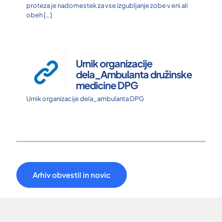
proteza je nadomestek za vse izgubljanje zobe v eni ali
obeh
[…]
Urnik organizacije
dela_Ambulanta družinske
medicine DPG
Urnik organizacije dela_ambulanta DPG
Arhiv obvestil in novic