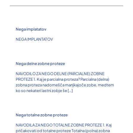
Nega implatatov
NEGA IMPLANTATOV
Nega delne zobne proteze
NAVODILO ZA NEGO DELNE (PARCIALNE) ZOBNE
PROTEZE 1. Kaj je parcialna proteza? Parcialna (delna)
zobna proteza nadomešča manjkajoče zobe, medtem
ko so nekateri lastni zobje še
[…]
Nega totalne zobne proteze
NAVODILA ZA NEGO TOTALNE ZOBNE PROTEZE 1. Kaj
pričakovati od totalne proteze Totalna (polna) zobna