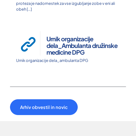
proteza je nadomestek za vse izgubljanje zobe v eni ali
obeh
[…]
Urnik organizacije
dela_Ambulanta družinske
medicine DPG
Urnik organizacije dela_ambulanta DPG
Arhiv obvestil in novic