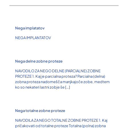
Nega implatatov
NEGA IMPLANTATOV
Nega delne zobne proteze
NAVODILO ZA NEGO DELNE (PARCIALNE) ZOBNE
PROTEZE 1. Kaj je parcialna proteza? Parcialna (delna)
zobna proteza nadomešča manjkajoče zobe, medtem
ko so nekateri lastni zobje še
[…]
Nega totalne zobne proteze
NAVODILA ZA NEGO TOTALNE ZOBNE PROTEZE 1. Kaj
pričakovati od totalne proteze Totalna (polna) zobna