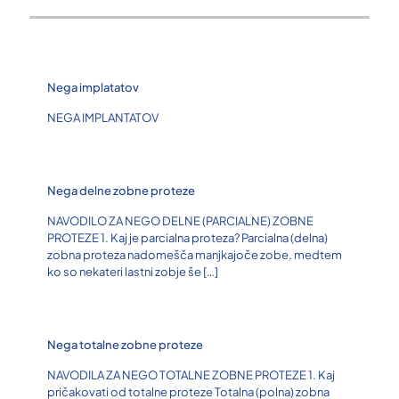
Nega implatatov
NEGA IMPLANTATOV
Nega delne zobne proteze
NAVODILO ZA NEGO DELNE (PARCIALNE) ZOBNE
PROTEZE 1. Kaj je parcialna proteza? Parcialna (delna)
zobna proteza nadomešča manjkajoče zobe, medtem
ko so nekateri lastni zobje še
[…]
Nega totalne zobne proteze
NAVODILA ZA NEGO TOTALNE ZOBNE PROTEZE 1. Kaj
pričakovati od totalne proteze Totalna (polna) zobna