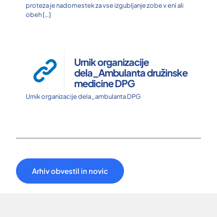
proteza je nadomestek za vse izgubljanje zobe v eni ali
obeh
[…]
Urnik organizacije
dela_Ambulanta družinske
medicine DPG
Urnik organizacije dela_ambulanta DPG
Arhiv obvestil in novic