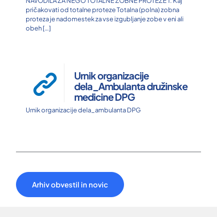
NAVODILA ZA NEGO TOTALNE ZOBNE PROTEZE 1. Kaj
pričakovati od totalne proteze Totalna (polna) zobna
proteza je nadomestek za vse izgubljanje zobe v eni ali
obeh
[…]
Urnik organizacije
dela_Ambulanta družinske
medicine DPG
Urnik organizacije dela_ambulanta DPG
Arhiv obvestil in novic