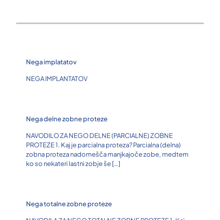
Nega implatatov
NEGA IMPLANTATOV
Nega delne zobne proteze
NAVODILO ZA NEGO DELNE (PARCIALNE) ZOBNE
PROTEZE 1. Kaj je parcialna proteza? Parcialna (delna)
zobna proteza nadomešča manjkajoče zobe, medtem
ko so nekateri lastni zobje še
[…]
Nega totalne zobne proteze