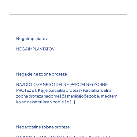
Nega implatatov
NEGA IMPLANTATOV
Nega delne zobne proteze
NAVODILO ZA NEGO DELNE (PARCIALNE) ZOBNE
PROTEZE 1. Kaj je parcialna proteza? Parcialna (delna)
zobna proteza nadomešča manjkajoče zobe, medtem
ko so nekateri lastni zobje še
[…]
Nega totalne zobne proteze