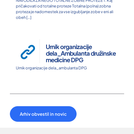
NAVODILA ZA NEGO TOTALNE ZOBNE PROTEZE 1. Kaj
pričakovati od totalne proteze Totalna (polna) zobna
proteza je nadomestek za vse izgubljanje zobe v eni ali
obeh
[…]
Urnik organizacije
dela_Ambulanta družinske
medicine DPG
Urnik organizacije dela_ambulanta DPG
Arhiv obvestil in novic