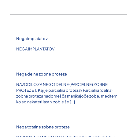
Nega implatatov
NEGA IMPLANTATOV
Nega delne zobne proteze
NAVODILO ZA NEGO DELNE (PARCIALNE) ZOBNE
PROTEZE 1. Kaj je parcialna proteza? Parcialna (delna)
zobna proteza nadomešča manjkajoče zobe, medtem
ko so nekateri lastni zobje še
[…]
Nega totalne zobne proteze