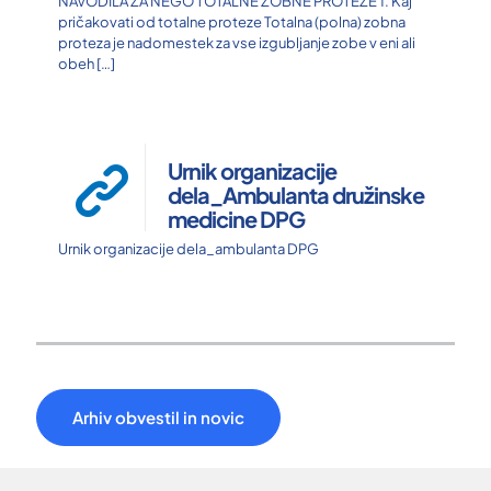
NAVODILA ZA NEGO TOTALNE ZOBNE PROTEZE 1. Kaj
pričakovati od totalne proteze Totalna (polna) zobna
proteza je nadomestek za vse izgubljanje zobe v eni ali
obeh
[…]
Urnik organizacije
dela_Ambulanta družinske
medicine DPG
Urnik organizacije dela_ambulanta DPG
Arhiv obvestil in novic