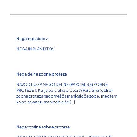
Nega implatatov
NEGA IMPLANTATOV
Nega delne zobne proteze
NAVODILO ZA NEGO DELNE (PARCIALNE) ZOBNE
PROTEZE 1. Kaj je parcialna proteza? Parcialna (delna)
zobna proteza nadomešča manjkajoče zobe, medtem
ko so nekateri lastni zobje še
[…]
Nega totalne zobne proteze