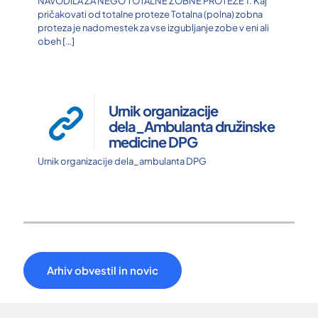
NAVODILA ZA NEGO TOTALNE ZOBNE PROTEZE 1. Kaj
pričakovati od totalne proteze Totalna (polna) zobna
proteza je nadomestek za vse izgubljanje zobe v eni ali
obeh
[…]
Urnik organizacije
dela_Ambulanta družinske
medicine DPG
Urnik organizacije dela_ambulanta DPG
Arhiv obvestil in novic