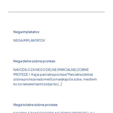
Nega implatatov
NEGA IMPLANTATOV
Nega delne zobne proteze
NAVODILO ZA NEGO DELNE (PARCIALNE) ZOBNE
PROTEZE 1. Kaj je parcialna proteza? Parcialna (delna)
zobna proteza nadomešča manjkajoče zobe, medtem
ko so nekateri lastni zobje še
[…]
Nega totalne zobne proteze