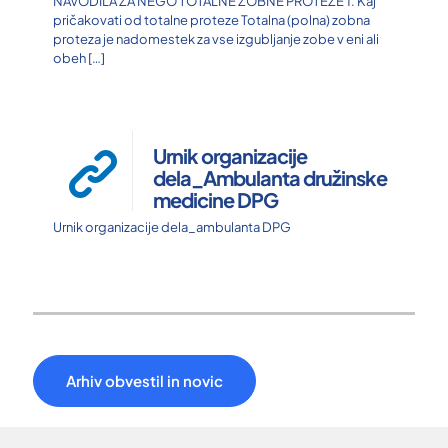
NAVODILA ZA NEGO TOTALNE ZOBNE PROTEZE 1. Kaj
pričakovati od totalne proteze Totalna (polna) zobna
proteza je nadomestek za vse izgubljanje zobe v eni ali
obeh
[…]
Urnik organizacije
dela_Ambulanta družinske
medicine DPG
Urnik organizacije dela_ambulanta DPG
Arhiv obvestil in novic