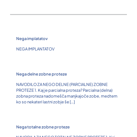
Nega implatatov
NEGA IMPLANTATOV
Nega delne zobne proteze
NAVODILO ZA NEGO DELNE (PARCIALNE) ZOBNE
PROTEZE 1. Kaj je parcialna proteza? Parcialna (delna)
zobna proteza nadomešča manjkajoče zobe, medtem
ko so nekateri lastni zobje še
[…]
Nega totalne zobne proteze