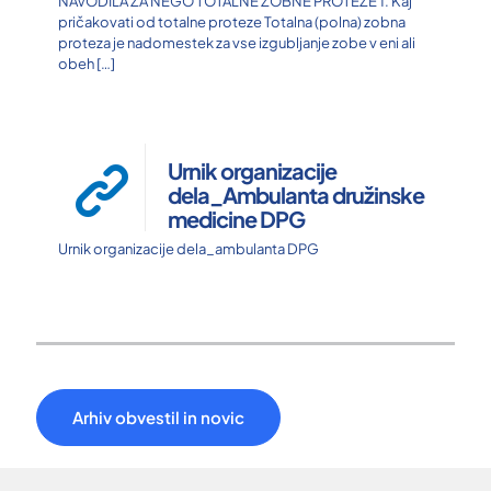
NAVODILA ZA NEGO TOTALNE ZOBNE PROTEZE 1. Kaj
pričakovati od totalne proteze Totalna (polna) zobna
proteza je nadomestek za vse izgubljanje zobe v eni ali
obeh
[…]
Urnik organizacije
dela_Ambulanta družinske
medicine DPG
Urnik organizacije dela_ambulanta DPG
Arhiv obvestil in novic