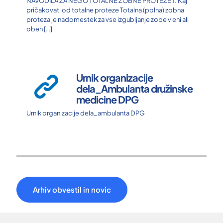
NAVODILA ZA NEGO TOTALNE ZOBNE PROTEZE 1. Kaj
pričakovati od totalne proteze Totalna (polna) zobna
proteza je nadomestek za vse izgubljanje zobe v eni ali
obeh
[…]
Urnik organizacije
dela_Ambulanta družinske
medicine DPG
Urnik organizacije dela_ambulanta DPG
Arhiv obvestil in novic