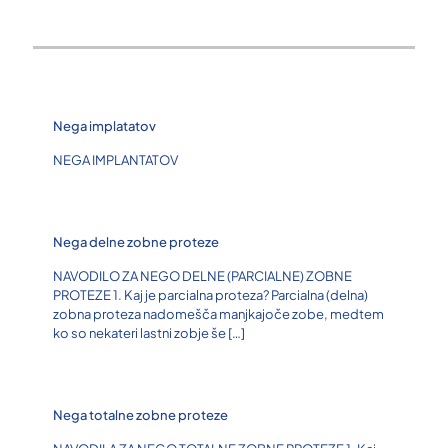
Nega implatatov
NEGA IMPLANTATOV
Nega delne zobne proteze
NAVODILO ZA NEGO DELNE (PARCIALNE) ZOBNE
PROTEZE 1. Kaj je parcialna proteza? Parcialna (delna)
zobna proteza nadomešča manjkajoče zobe, medtem
ko so nekateri lastni zobje še
[…]
Nega totalne zobne proteze