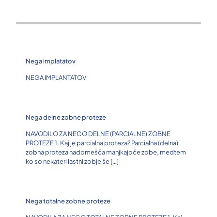
Nega implatatov
NEGA IMPLANTATOV
Nega delne zobne proteze
NAVODILO ZA NEGO DELNE (PARCIALNE) ZOBNE
PROTEZE 1. Kaj je parcialna proteza? Parcialna (delna)
zobna proteza nadomešča manjkajoče zobe, medtem
ko so nekateri lastni zobje še
[…]
Nega totalne zobne proteze