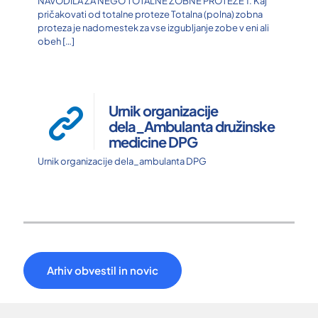
NAVODILA ZA NEGO TOTALNE ZOBNE PROTEZE 1. Kaj
pričakovati od totalne proteze Totalna (polna) zobna
proteza je nadomestek za vse izgubljanje zobe v eni ali
obeh
[…]
Urnik organizacije
dela_Ambulanta družinske
medicine DPG
Urnik organizacije dela_ambulanta DPG
Arhiv obvestil in novic