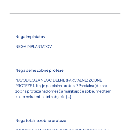
Nega implatatov
NEGA IMPLANTATOV
Nega delne zobne proteze
NAVODILO ZA NEGO DELNE (PARCIALNE) ZOBNE
PROTEZE 1. Kaj je parcialna proteza? Parcialna (delna)
zobna proteza nadomešča manjkajoče zobe, medtem
ko so nekateri lastni zobje še
[…]
Nega totalne zobne proteze