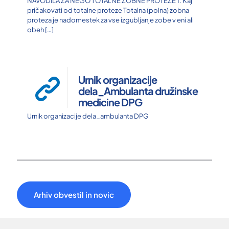
NAVODILA ZA NEGO TOTALNE ZOBNE PROTEZE 1. Kaj
pričakovati od totalne proteze Totalna (polna) zobna
proteza je nadomestek za vse izgubljanje zobe v eni ali
obeh
[…]
Urnik organizacije
dela_Ambulanta družinske
medicine DPG
Urnik organizacije dela_ambulanta DPG
Arhiv obvestil in novic