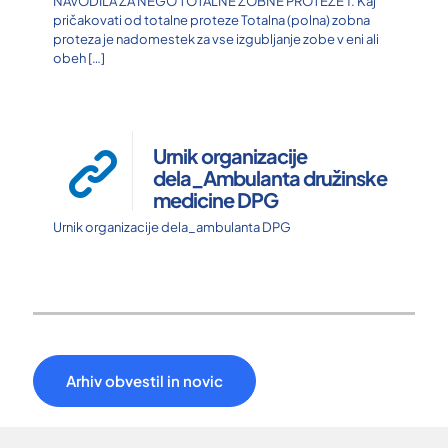
NAVODILA ZA NEGO TOTALNE ZOBNE PROTEZE 1. Kaj
pričakovati od totalne proteze Totalna (polna) zobna
proteza je nadomestek za vse izgubljanje zobe v eni ali
obeh
[…]
Urnik organizacije
dela_Ambulanta družinske
medicine DPG
Urnik organizacije dela_ambulanta DPG
Arhiv obvestil in novic