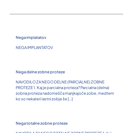
Nega implatatov
NEGA IMPLANTATOV
Nega delne zobne proteze
NAVODILO ZA NEGO DELNE (PARCIALNE) ZOBNE
PROTEZE 1. Kaj je parcialna proteza? Parcialna (delna)
zobna proteza nadomešča manjkajoče zobe, medtem
ko so nekateri lastni zobje še
[…]
Nega totalne zobne proteze