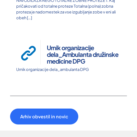
NAVODILA ZA NEGO TOTALNE ZOBNE PROTEZE 1. Kaj
pričakovati od totalne proteze Totalna (polna) zobna
proteza je nadomestek za vse izgubljanje zobe v eni ali
obeh
[…]
Urnik organizacije
dela_Ambulanta družinske
medicine DPG
Urnik organizacije dela_ambulanta DPG
Arhiv obvestil in novic