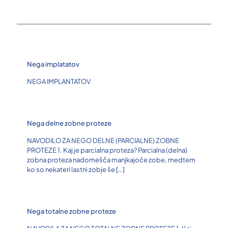
Nega implatatov
NEGA IMPLANTATOV
Nega delne zobne proteze
NAVODILO ZA NEGO DELNE (PARCIALNE) ZOBNE
PROTEZE 1. Kaj je parcialna proteza? Parcialna (delna)
zobna proteza nadomešča manjkajoče zobe, medtem
ko so nekateri lastni zobje še
[…]
Nega totalne zobne proteze