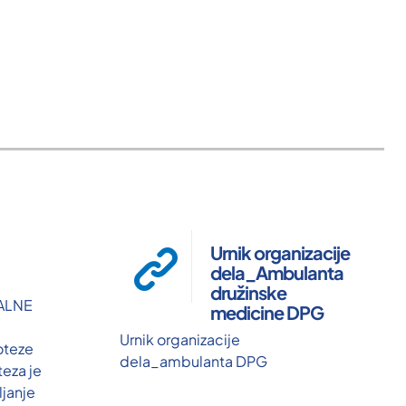
Urnik organizacije
dela_Ambulanta
družinske
ALNE
medicine DPG
Urnik organizacije
oteze
dela_ambulanta DPG
teza je
janje