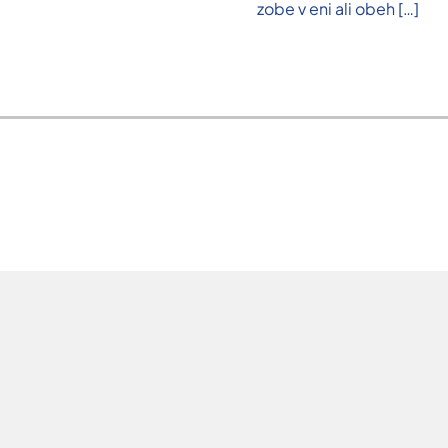
zobe v eni ali obeh
[…]