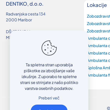
DENTIKO, d.o.o.
Lokacije
Radvanjska cesta 134
Zobozdravs
2000 Maribor
Zobozdravs
Zobozdravst
DŠ: 17016746
MŠ: 3663019000
Ambulanta d
Ambulanta d
Ambulanta d
Ambulanta d
Ta spletna stran uporablja
Splošna Am
piškotke za izboljšanje vaše
Ambulanta f
izkušnje. Z uporabo te spletne
strani se strinjate z našo politiko
varstva osebnih podatkov.
Preberi več
©