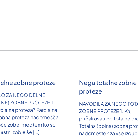
elne zobne proteze
Nega totalne zobne
proteze
LO ZA NEGO DELNE
LNE) ZOBNE PROTEZE 1.
NAVODILA ZA NEGO TOT
rcialna proteza? Parcialna
ZOBNE PROTEZE 1. Kaj
zobna proteza nadomešča
pričakovati od totalne pr
oče zobe, medtem ko so
Totalna (polna) zobna pro
lastni zobje še
[…]
nadomestek za vse izgubl