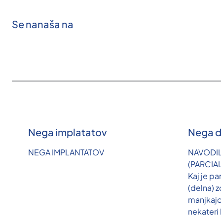
Se nanaša na
Nega implatatov
Nega d
NEGA IMPLANTATOV
NAVODI
(PARCIA
Kaj je pa
(delna) 
manjkaj
nekateri 