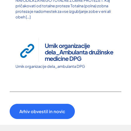
NAVODILA ZA NEGO TOTALNE ZOBNE PROTEZE 1. Kaj
pričakovati od totalne proteze Totalna (polna) zobna
proteza je nadomestek za vse izgubljanje zobe v eni ali
obeh
[…]
Urnik organizacije
dela_Ambulanta družinske
medicine DPG
Urnik organizacije dela_ambulanta DPG
Arhiv obvestil in novic