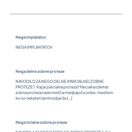
Nega implatatov
NEGA IMPLANTATOV
Nega delne zobne proteze
NAVODILO ZA NEGO DELNE (PARCIALNE) ZOBNE
PROTEZE 1. Kaj je parcialna proteza? Parcialna (delna)
zobna proteza nadomešča manjkajoče zobe, medtem
ko so nekateri lastni zobje še
[…]
Nega totalne zobne proteze