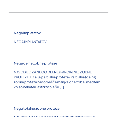
Nega implatatov
NEGA IMPLANTATOV
Nega delne zobne proteze
NAVODILO ZA NEGO DELNE (PARCIALNE) ZOBNE
PROTEZE 1. Kaj je parcialna proteza? Parcialna (delna)
zobna proteza nadomešča manjkajoče zobe, medtem
ko so nekateri lastni zobje še
[…]
Nega totalne zobne proteze