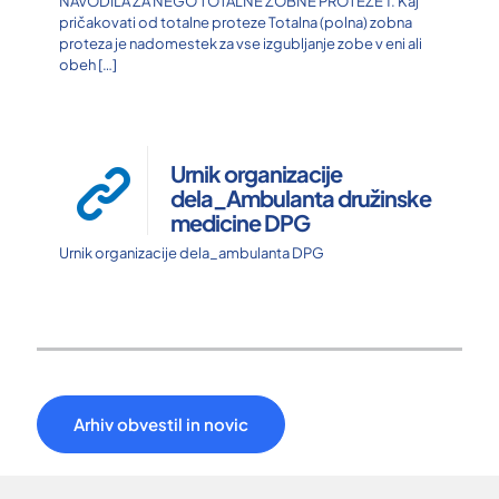
NAVODILA ZA NEGO TOTALNE ZOBNE PROTEZE 1. Kaj
pričakovati od totalne proteze Totalna (polna) zobna
proteza je nadomestek za vse izgubljanje zobe v eni ali
obeh
[…]
Urnik organizacije
dela_Ambulanta družinske
medicine DPG
Urnik organizacije dela_ambulanta DPG
Arhiv obvestil in novic