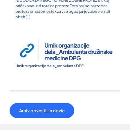
NAVODILA ZA NEGO TOTALNE ZOBNE PROTEZE 1. Kaj
pričakovati od totalne proteze Totalna (polna) zobna
proteza je nadomestek za vse izgubljanje zobe v eni ali
obeh
[…]
Urnik organizacije
dela_Ambulanta družinske
medicine DPG
Urnik organizacije dela_ambulanta DPG
Arhiv obvestil in novic