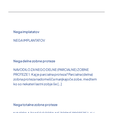
Nega implatatov
NEGA IMPLANTATOV
Nega delne zobne proteze
NAVODILO ZA NEGO DELNE (PARCIALNE) ZOBNE
PROTEZE 1. Kaj je parcialna proteza? Parcialna (delna)
zobna proteza nadomešča manjkajoče zobe, medtem
ko so nekateri lastni zobje še
[…]
Nega totalne zobne proteze