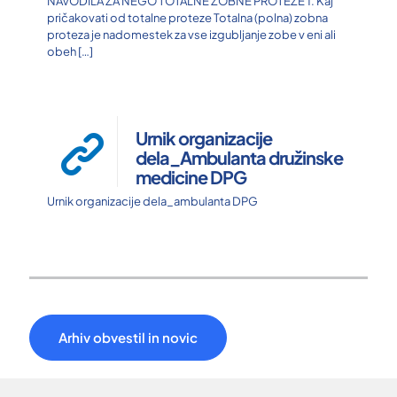
NAVODILA ZA NEGO TOTALNE ZOBNE PROTEZE 1. Kaj
pričakovati od totalne proteze Totalna (polna) zobna
proteza je nadomestek za vse izgubljanje zobe v eni ali
obeh
[…]
Urnik organizacije
dela_Ambulanta družinske
medicine DPG
Urnik organizacije dela_ambulanta DPG
Arhiv obvestil in novic