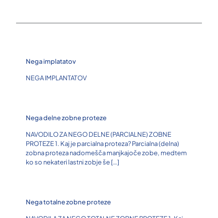
Nega implatatov
NEGA IMPLANTATOV
Nega delne zobne proteze
NAVODILO ZA NEGO DELNE (PARCIALNE) ZOBNE
PROTEZE 1. Kaj je parcialna proteza? Parcialna (delna)
zobna proteza nadomešča manjkajoče zobe, medtem
ko so nekateri lastni zobje še
[…]
Nega totalne zobne proteze