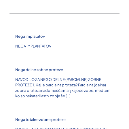
Nega implatatov
NEGA IMPLANTATOV
Nega delne zobne proteze
NAVODILO ZA NEGO DELNE (PARCIALNE) ZOBNE
PROTEZE 1. Kaj je parcialna proteza? Parcialna (delna)
zobna proteza nadomešča manjkajoče zobe, medtem
ko so nekateri lastni zobje še
[…]
Nega totalne zobne proteze