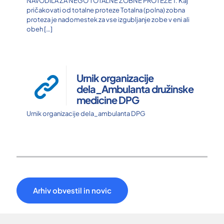
NAVODILA ZA NEGO TOTALNE ZOBNE PROTEZE 1. Kaj
pričakovati od totalne proteze Totalna (polna) zobna
proteza je nadomestek za vse izgubljanje zobe v eni ali
obeh
[…]
Urnik organizacije
dela_Ambulanta družinske
medicine DPG
Urnik organizacije dela_ambulanta DPG
Arhiv obvestil in novic