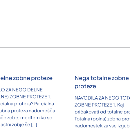
elne zobne proteze
Nega totalne zobne
proteze
LO ZA NEGO DELNE
LNE) ZOBNE PROTEZE 1.
NAVODILA ZA NEGO TOT
rcialna proteza? Parcialna
ZOBNE PROTEZE 1. Kaj
zobna proteza nadomešča
pričakovati od totalne pr
oče zobe, medtem ko so
Totalna (polna) zobna pro
lastni zobje še
[…]
nadomestek za vse izgubl