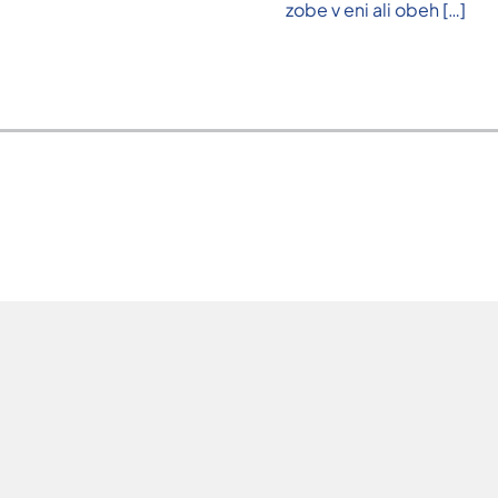
zobe v eni ali obeh
[…]