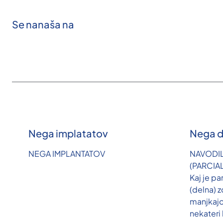
Se nanaša na
Nega implatatov
Nega d
NEGA IMPLANTATOV
NAVODI
(PARCIA
Kaj je pa
(delna) 
manjkaj
nekateri 