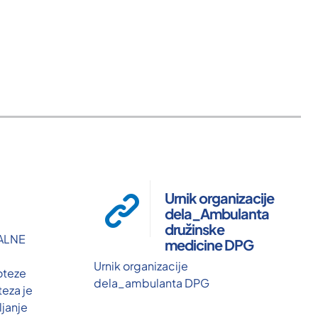
Urnik organizacije
dela_Ambulanta
družinske
ALNE
medicine DPG
Urnik organizacije
oteze
dela_ambulanta DPG
teza je
janje