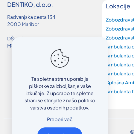
DENTIKO, d.o.o.
Lokacije
Radvanjska cesta 134
Zobozdravs
2000 Maribor
Zobozdravs
Zobozdravst
DŠ: 17016746
MŠ: 3663019000
Ambulanta d
Ambulanta d
Ambulanta d
Ambulanta d
Ta spletna stran uporablja
Splošna Am
piškotke za izboljšanje vaše
Ambulanta f
izkušnje. Z uporabo te spletne
strani se strinjate z našo politiko
varstva osebnih podatkov.
Preberi več
©