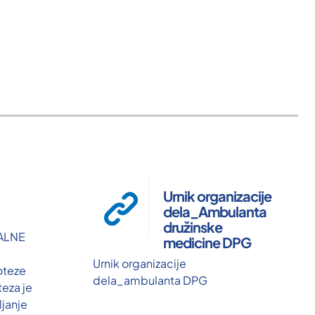
Urnik organizacije
dela_Ambulanta
družinske
ALNE
medicine DPG
Urnik organizacije
oteze
dela_ambulanta DPG
teza je
janje