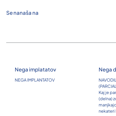
Se nanaša na
Nega implatatov
Nega d
NEGA IMPLANTATOV
NAVODI
(PARCIA
Kaj je pa
(delna) 
manjkaj
nekateri 