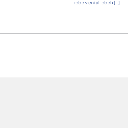
zobe v eni ali obeh
[…]