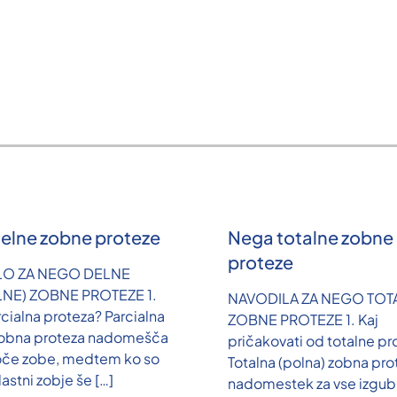
elne zobne proteze
Nega totalne zobne
proteze
LO ZA NEGO DELNE
LNE) ZOBNE PROTEZE 1.
NAVODILA ZA NEGO TOT
rcialna proteza? Parcialna
ZOBNE PROTEZE 1. Kaj
zobna proteza nadomešča
pričakovati od totalne pr
oče zobe, medtem ko so
Totalna (polna) zobna pro
lastni zobje še
[…]
nadomestek za vse izgubl