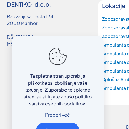
DENTIKO, d.o.o.
Lokacije
Radvanjska cesta 134
Zobozdravs
2000 Maribor
Zobozdravs
Zobozdravst
DŠ: 17016746
MŠ: 3663019000
Ambulanta d
Ambulanta d
Ambulanta d
Ambulanta d
Ta spletna stran uporablja
Splošna Am
piškotke za izboljšanje vaše
Ambulanta f
izkušnje. Z uporabo te spletne
strani se strinjate z našo politiko
varstva osebnih podatkov.
Preberi več
©