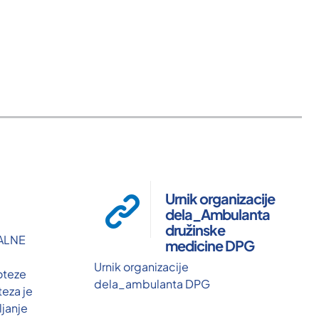
Urnik organizacije
dela_Ambulanta
družinske
ALNE
medicine DPG
Urnik organizacije
oteze
dela_ambulanta DPG
teza je
janje