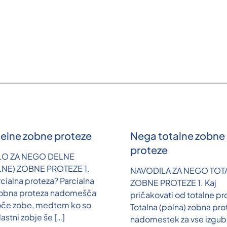
elne zobne proteze
Nega totalne zobne
proteze
LO ZA NEGO DELNE
LNE) ZOBNE PROTEZE 1.
NAVODILA ZA NEGO TOT
rcialna proteza? Parcialna
ZOBNE PROTEZE 1. Kaj
zobna proteza nadomešča
pričakovati od totalne pr
oče zobe, medtem ko so
Totalna (polna) zobna pro
lastni zobje še
[…]
nadomestek za vse izgubl