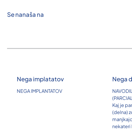
Se nanaša na
Nega implatatov
Nega d
NEGA IMPLANTATOV
NAVODI
(PARCIA
Kaj je pa
(delna) 
manjkaj
nekateri 