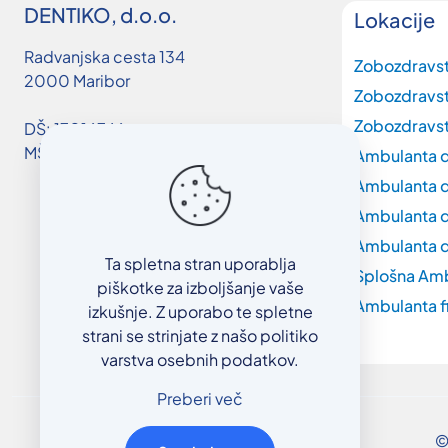
DENTIKO, d.o.o.
Lokacije
Radvanjska cesta 134
Zobozdravs
2000 Maribor
Zobozdravs
Zobozdravst
DŠ: 17016746
MŠ: 3663019000
Ambulanta d
Ambulanta d
Ambulanta d
Ambulanta d
Ta spletna stran uporablja
Splošna Am
piškotke za izboljšanje vaše
Ambulanta f
izkušnje. Z uporabo te spletne
strani se strinjate z našo politiko
varstva osebnih podatkov.
Preberi več
©