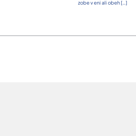
zobe v eni ali obeh
[…]