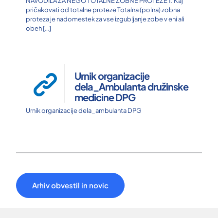
NAVODILA ZA NEGO TOTALNE ZOBNE PROTEZE 1. Kaj
pričakovati od totalne proteze Totalna (polna) zobna
proteza je nadomestek za vse izgubljanje zobe v eni ali
obeh
[…]
Urnik organizacije
dela_Ambulanta družinske
medicine DPG
Urnik organizacije dela_ambulanta DPG
Arhiv obvestil in novic