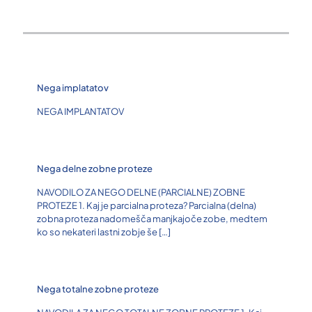
Nega implatatov
NEGA IMPLANTATOV
Nega delne zobne proteze
NAVODILO ZA NEGO DELNE (PARCIALNE) ZOBNE
PROTEZE 1. Kaj je parcialna proteza? Parcialna (delna)
zobna proteza nadomešča manjkajoče zobe, medtem
ko so nekateri lastni zobje še
[…]
Nega totalne zobne proteze