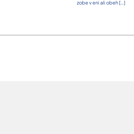
zobe v eni ali obeh
[…]