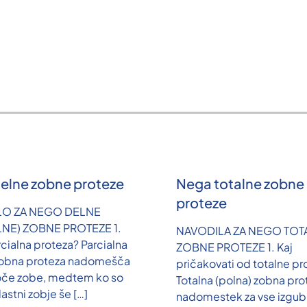
elne zobne proteze
Nega totalne zobne
proteze
LO ZA NEGO DELNE
LNE) ZOBNE PROTEZE 1.
NAVODILA ZA NEGO TOT
rcialna proteza? Parcialna
ZOBNE PROTEZE 1. Kaj
zobna proteza nadomešča
pričakovati od totalne pr
oče zobe, medtem ko so
Totalna (polna) zobna pro
lastni zobje še
[…]
nadomestek za vse izgubl