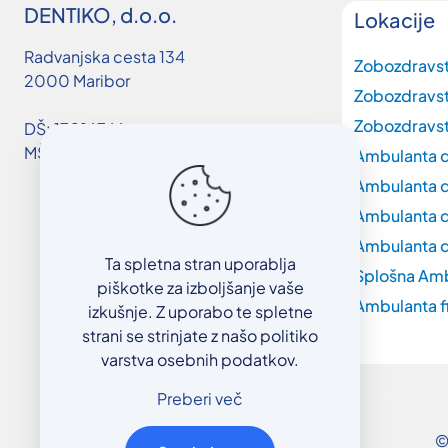
DENTIKO, d.o.o.
Lokacije
Radvanjska cesta 134
Zobozdravs
2000 Maribor
Zobozdravs
Zobozdravst
DŠ: 17016746
MŠ: 3663019000
Ambulanta d
Ambulanta d
Ambulanta d
Ambulanta d
Ta spletna stran uporablja
Splošna Am
piškotke za izboljšanje vaše
Ambulanta f
izkušnje. Z uporabo te spletne
strani se strinjate z našo politiko
varstva osebnih podatkov.
Preberi več
©