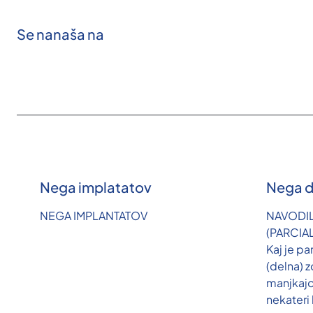
Se nanaša na
Nega implatatov
Nega d
NEGA IMPLANTATOV
NAVODI
(PARCIA
Kaj je pa
(delna) 
manjkaj
nekateri 