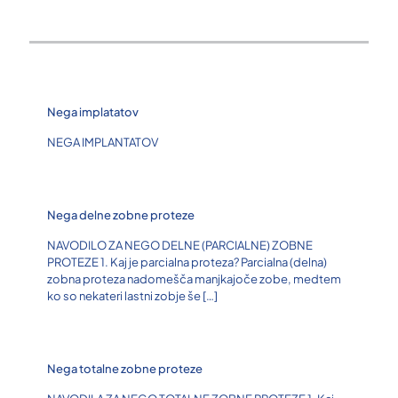
Nega implatatov
NEGA IMPLANTATOV
Nega delne zobne proteze
NAVODILO ZA NEGO DELNE (PARCIALNE) ZOBNE
PROTEZE 1. Kaj je parcialna proteza? Parcialna (delna)
zobna proteza nadomešča manjkajoče zobe, medtem
ko so nekateri lastni zobje še
[…]
Nega totalne zobne proteze