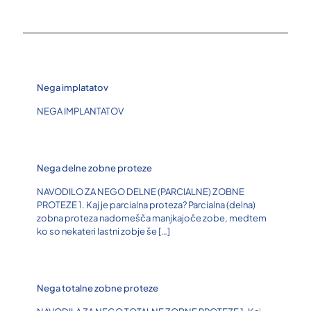
Nega implatatov
NEGA IMPLANTATOV
Nega delne zobne proteze
NAVODILO ZA NEGO DELNE (PARCIALNE) ZOBNE
PROTEZE 1. Kaj je parcialna proteza? Parcialna (delna)
zobna proteza nadomešča manjkajoče zobe, medtem
ko so nekateri lastni zobje še
[…]
Nega totalne zobne proteze