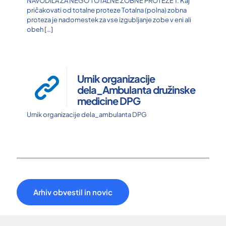
NAVODILA ZA NEGO TOTALNE ZOBNE PROTEZE 1. Kaj
pričakovati od totalne proteze Totalna (polna) zobna
proteza je nadomestek za vse izgubljanje zobe v eni ali
obeh
[…]
Urnik organizacije
dela_Ambulanta družinske
medicine DPG
Urnik organizacije dela_ambulanta DPG
Arhiv obvestil in novic