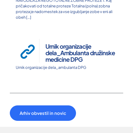
NAVODILA ZA NEGO TOTALNE ZOBNE PROTEZE 1. Kaj
pričakovati od totalne proteze Totalna (polna) zobna
proteza je nadomestek za vse izgubljanje zobe v eni ali
obeh
[…]
Urnik organizacije
dela_Ambulanta družinske
medicine DPG
Urnik organizacije dela_ambulanta DPG
Arhiv obvestil in novic