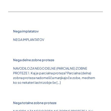
Nega implatatov
NEGA IMPLANTATOV
Nega delne zobne proteze
NAVODILO ZA NEGO DELNE (PARCIALNE) ZOBNE
PROTEZE 1. Kaj je parcialna proteza? Parcialna (delna)
zobna proteza nadomešča manjkajoče zobe, medtem
ko so nekateri lastni zobje še
[…]
Nega totalne zobne proteze