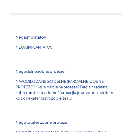
Nega implatatov
NEGA IMPLANTATOV
Nega delne zobne proteze
NAVODILO ZA NEGO DELNE (PARCIALNE) ZOBNE
PROTEZE 1. Kaj je parcialna proteza? Parcialna (delna)
zobna proteza nadomešča manjkajoče zobe, medtem
ko so nekateri lastni zobje še
[…]
Nega totalne zobne proteze