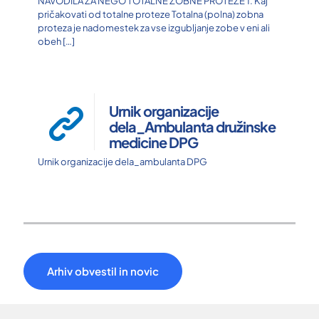
NAVODILA ZA NEGO TOTALNE ZOBNE PROTEZE 1. Kaj
pričakovati od totalne proteze Totalna (polna) zobna
proteza je nadomestek za vse izgubljanje zobe v eni ali
obeh
[…]
Urnik organizacije
dela_Ambulanta družinske
medicine DPG
Urnik organizacije dela_ambulanta DPG
Arhiv obvestil in novic